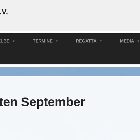
.V.
ELBE
TERMINE
REGATTA
MEDIA
rten September