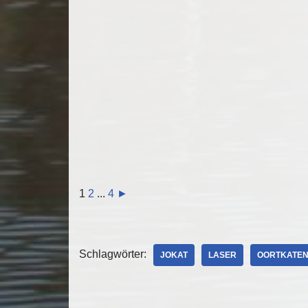
1
2
...
4
►
Schlagwörter:
JOKAT
LASER
OORTKATE