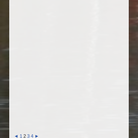
◄
1
2
3
4
►