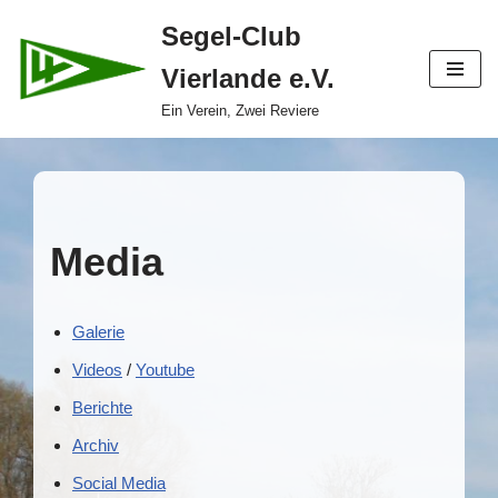
Segel-Club
Zum
Vierlande e.V.
Inhalt
springen
Ein Verein, Zwei Reviere
Media
Galerie
Videos
/
Youtube
Berichte
Archiv
Social Media