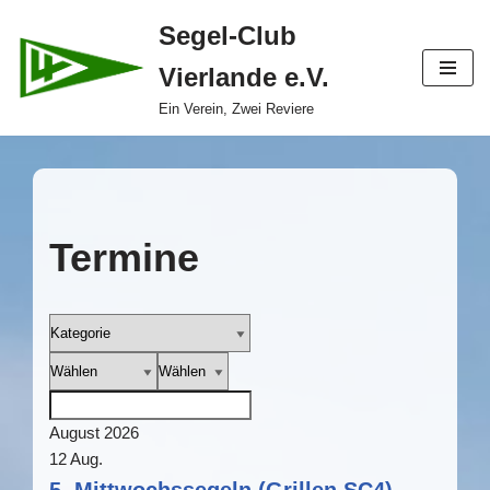
Segel-Club
Zum
Vierlande e.V.
Inhalt
springen
Ein Verein, Zwei Reviere
Termine
August 2026
12
Aug.