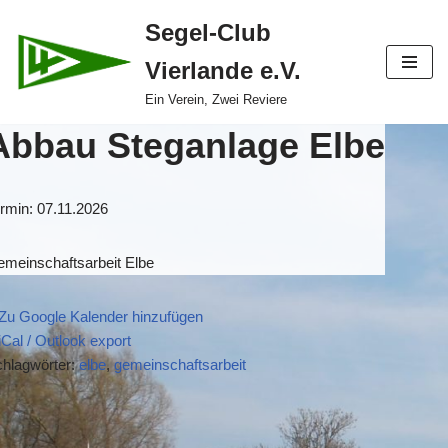
Segel-Club
Zum
Vierlande e.V.
Inhalt
springen
Ein Verein, Zwei Reviere
Abbau Steganlage Elbe
rmin: 07.11.2026
meinschaftsarbeit Elbe
Zu Google Kalender hinzufügen
iCal / Outlook export
hlagwörter:
elbe
,
gemeinschaftsarbeit