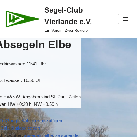
Segel-Club
Zum
Vierlande e.V.
Inhalt
springen
Ein Verein, Zwei Reviere
Absegeln Elbe
edrigwasser: 11:41 Uhr
chwasser: 16:56 Uhr
ie HW/NW
–
Angaben sind St. Pauli Zeiten
ver, HW +0:2
9
h, NW +0.59 h
Zu Google Kalender hinzufügen
iCal / Outlook export
hlagwörter:
absegeln
,
elbe
,
saisonende