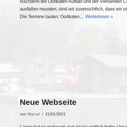
Nachdem die Oortkaten Auftakt und der Vierlanden C
ausfallen mussten, sind wir zuversichtlich, dass wir
Die Termine lauten: Oortkaten…
Weiterlesen »
Neue Webseite
von
Marcel
21/01/2021
Lange hat es gedauert, nun ist sie endlich fertig: 