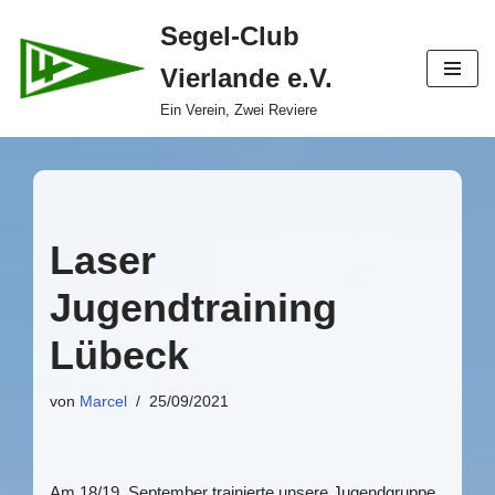
Segel-Club
Zum
Vierlande e.V.
Inhalt
springen
Ein Verein, Zwei Reviere
Laser
Jugendtraining
Lübeck
von
Marcel
25/09/2021
Am 18/19. September trainierte unsere Jugendgruppe