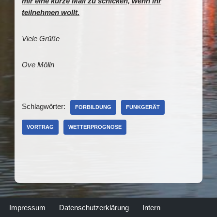
mir eine kurze Mail zu schicken, wenn ihr
teilnehmen wollt.
Viele Grüße
Ove Mölln
Schlagwörter:
FORBILDUNG
FUNKGERÄT
VORTRAG
WETTERPROGNOSE
Impressum
Datenschutzerklärung
Intern