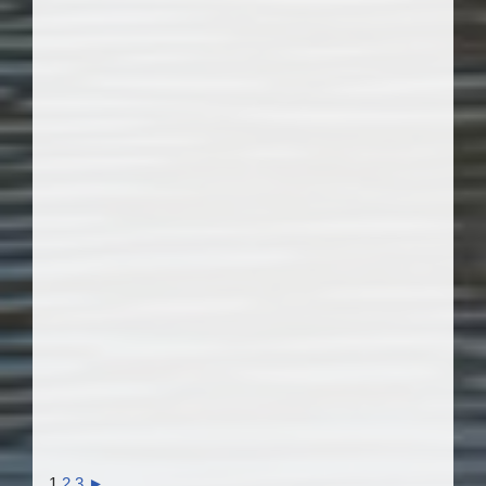
1
2
3
►