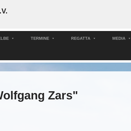
.V.
ELBE
TERMINE
REGATTA
MEDIA
olfgang Zars"