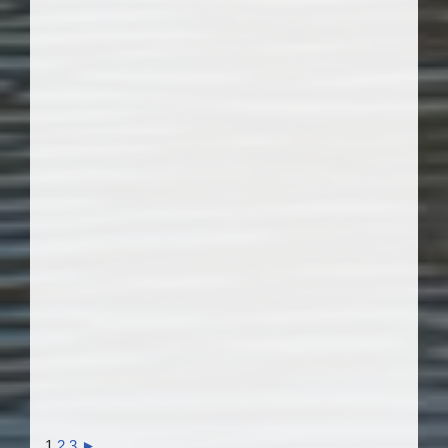
1
2
3
►