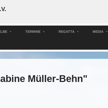
.V.
ELBE
TERMINE
REGATTA
MEDIA
abine Müller-Behn"