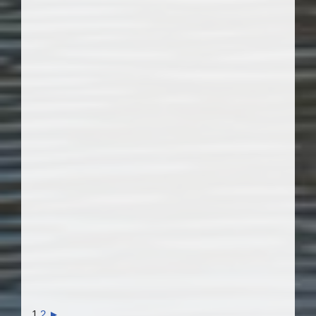
1
2
►