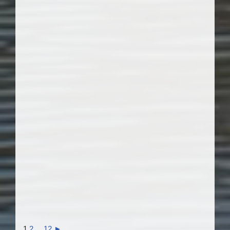
1
2
...
12
►