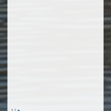
1
2
►