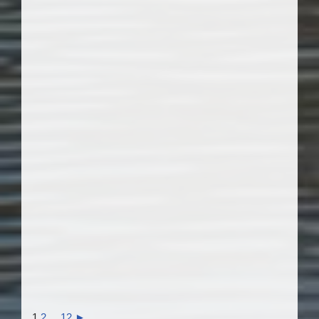
1
2
...
12
►