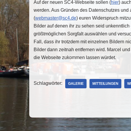
Auf der neuen SC4-Webseite sollen (
hier
) auch
werden. Aus Gründen des Datenschutzes und au
(
webmaster@sc4.de
) euren Widerspruch mitzut
Bilder auf denen ihr zu sehen seid unkenntlich
größtmöglichen Sorgfalt auswählen und versuch
Fall, dass ihr trotzdem mit einzelnen Bildern n
Bilder dann zeitnah entfernen wird. Marcel und 
die Webseite zukommen lassen würdet.
Schlagwörter:
GALERIE
MITTEILUNGEN
W