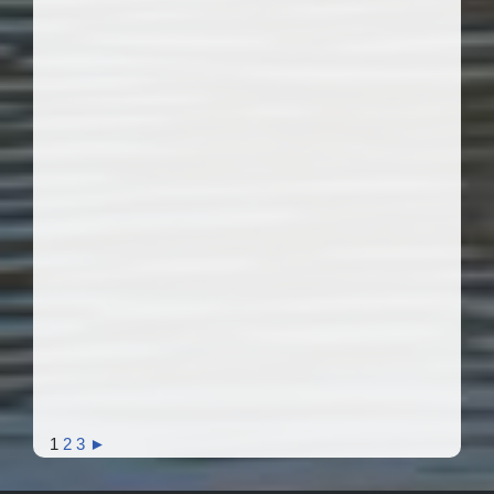
1
2
3
►