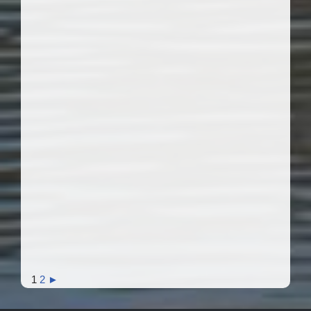
1
2
►