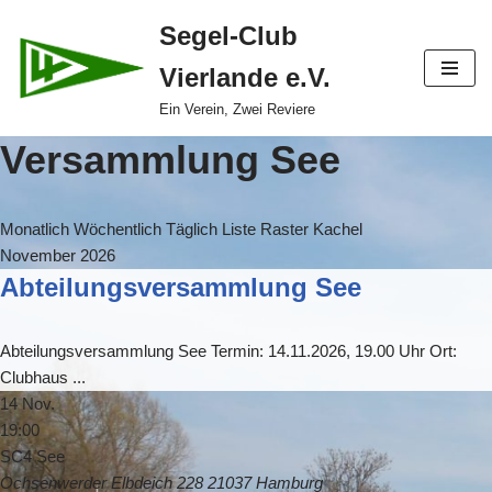
Segel-Club
Zum
Vierlande e.V.
Inhalt
springen
Ein Verein, Zwei Reviere
Versammlung See
Monatlich
Wöchentlich
Täglich
Liste
Raster
Kachel
November 2026
Abteilungsversammlung See
Abteilungsversammlung See Termin: 14.11.2026, 19.00 Uhr Ort:
Clubhaus
...
14 Nov.
19:00
SC4 See
Ochsenwerder Elbdeich 228 21037 Hamburg