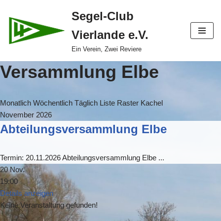
Segel-Club
Zum
Vierlande e.V.
Inhalt
springen
Ein Verein, Zwei Reviere
Versammlung Elbe
Monatlich
Wöchentlich
Täglich
Liste
Raster
Kachel
November 2026
Abteilungsversammlung Elbe
Termin: 20.11.2026 Abteilungsversammlung Elbe
...
20 Nov.
19:00
Details anzeigen
Keine Veranstaltung gefunden!