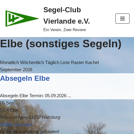
Segel-Club
Zum
Vierlande e.V.
Inhalt
springen
Ein Verein, Zwei Reviere
Elbe (sonstiges Segeln)
Monatlich
Wöchentlich
Täglich
Liste
Raster
Kachel
September 2026
Absegeln Elbe
Absegeln Elbe Termin: 05.09.2026
...
05 Sep.
SC4 Elbe
Wassertreppe 21037 Hamburg
Details anzeigen
Keine Veranstaltung gefunden!