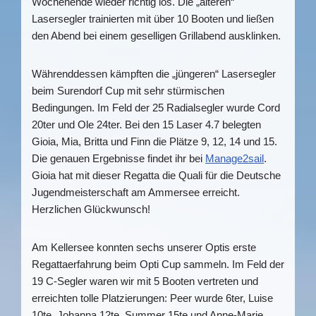
Wochenende wieder richtig los. Die „älteren“
Lasersegler trainierten mit über 10 Booten und ließen
den Abend bei einem geselligen Grillabend ausklinken.
Währenddessen kämpften die „jüngeren“ Lasersegler
beim Surendorf Cup mit sehr stürmischen
Bedingungen. Im Feld der 25 Radialsegler wurde Cord
20ter und Ole 24ter. Bei den 15 Laser 4.7 belegten
Gioia, Mia, Britta und Finn die Plätze 9, 12, 14 und 15.
Die genauen Ergebnisse findet ihr bei
Manage2sail
.
Gioia hat mit dieser Regatta die Quali für die Deutsche
Jugendmeisterschaft am Ammersee erreicht.
Herzlichen Glückwunsch!
Am Kellersee konnten sechs unserer Optis erste
Regattaerfahrung beim Opti Cup sammeln. Im Feld der
19 C-Segler waren wir mit 5 Booten vertreten und
erreichten tolle Platzierungen: Peer wurde 6ter, Luise
10te, Johanna 12te, Summer 15te und Anne-Marie