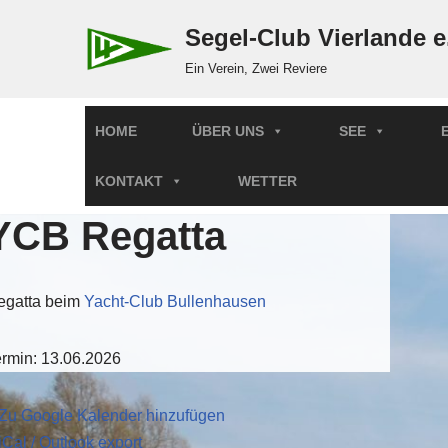
Segel-Club Vierlande e
Zum
Ein Verein, Zwei Reviere
Inhalt
springen
HOME
ÜBER UNS
SEE
KONTAKT
WETTER
YCB Regatta
egatta beim
Yacht-Club Bullenhausen
ermin: 13.06.2026
 Zu Google Kalender hinzufügen
iCal / Outlook export