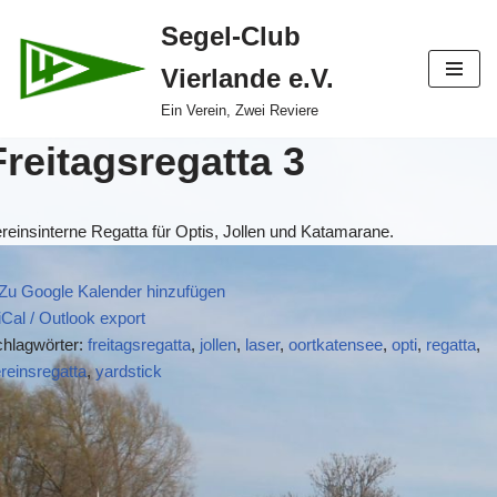
Segel-Club
Zum
Vierlande e.V.
Inhalt
springen
Ein Verein, Zwei Reviere
Freitagsregatta 3
reinsinterne Regatta für Optis, Jollen und Katamarane.
Zu Google Kalender hinzufügen
iCal / Outlook export
hlagwörter:
freitagsregatta
,
jollen
,
laser
,
oortkatensee
,
opti
,
regatta
,
reinsregatta
,
yardstick