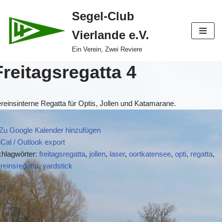
Segel-Club
Zum
Vierlande e.V.
Inhalt
springen
Ein Verein, Zwei Reviere
Freitagsregatta 4
reinsinterne Regatta für Optis, Jollen und Katamarane.
Zu Google Kalender hinzufügen
iCal / Outlook export
hlagwörter:
freitagsregatta
,
jollen
,
laser
,
oortkatensee
,
opti
,
regatta
,
reinsregatta
,
yardstick