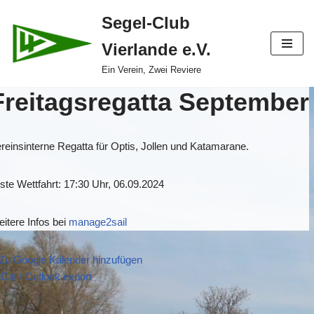
Segel-Club
Zum
Vierlande e.V.
Inhalt
springen
Ein Verein, Zwei Reviere
Freitagsregatta September
reinsinterne Regatta für Optis, Jollen und Katamarane.
ste Wettfahrt: 17:30 Uhr, 06.09.2024
itere Infos bei
manage2sail
Zu Google Kalender hinzufügen
iCal / Outlook export