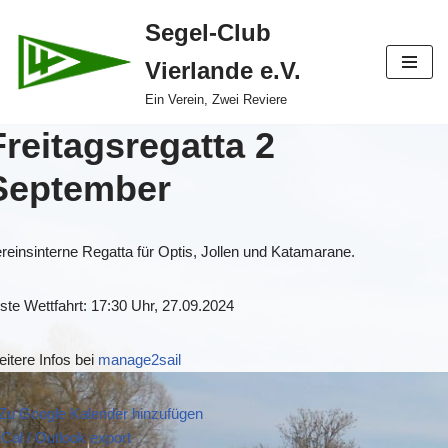
Segel-Club
Zum
Vierlande e.V.
Inhalt
springen
Ein Verein, Zwei Reviere
Freitagsregatta 2
September
reinsinterne Regatta für Optis, Jollen und Katamarane.
ste Wettfahrt: 17:30 Uhr, 27.09.2024
itere Infos bei
manage2sail
Zu Google Kalender hinzufügen
iCal / Outlook export