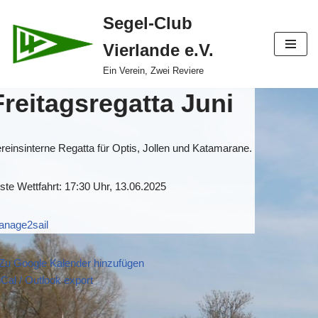
Segel-Club
Zum
Vierlande e.V.
Inhalt
springen
Ein Verein, Zwei Reviere
Freitagsregatta Juni
reinsinterne Regatta für Optis, Jollen und Katamarane.
ste Wettfahrt: 17:30 Uhr, 13.06.2025
anage2sail
Zu Google Kalender hinzufügen
iCal / Outlook export