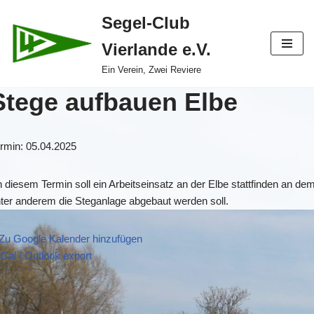
Segel-Club
Zum
Vierlande e.V.
Inhalt
springen
Ein Verein, Zwei Reviere
Stege aufbauen Elbe
rmin: 05.04.2025
 diesem Termin soll ein Arbeitseinsatz an der Elbe stattfinden an de
ter anderem die Steganlage abgebaut werden soll.
Zu Google Kalender hinzufügen
iCal / Outlook export