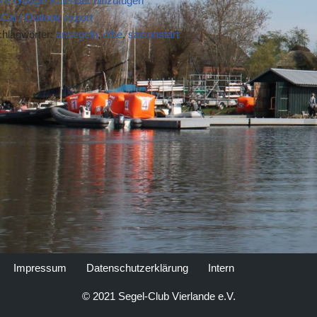
Zu Google Kalender hinzufügen
iCal / Outlook export
hlagwörter:
ansegeln
,
elbe
,
saisonstart
Impressum
Datenschutzerklärung
Intern
© 2021 Segel-Club Vierlande e.V.