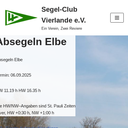
Segel-Club
Zum
Vierlande e.V.
Inhalt
springen
Ein Verein, Zwei Reviere
Absegeln Elbe
segeln Elbe
rmin: 06.09.2025
 11.19 h HW 16.35 h
ie HW/NW
–
Angaben sind St. Pauli Zeiten
ver, HW +0:30
h, NW +1:00 h