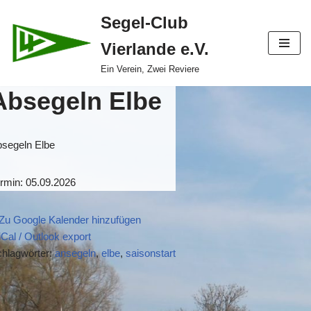
Segel-Club
Zum
Vierlande e.V.
Inhalt
springen
Ein Verein, Zwei Reviere
Absegeln Elbe
segeln Elbe
rmin: 05.09.2026
Zu Google Kalender hinzufügen
iCal / Outlook export
hlagwörter:
ansegeln
,
elbe
,
saisonstart