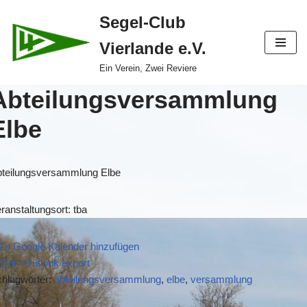
Segel-Club
Zum
Vierlande e.V.
Inhalt
springen
Ein Verein, Zwei Reviere
Abteilungsversammlung
Elbe
teilungsversammlung Elbe
ranstaltungsort: tba
Zu Google Kalender hinzufügen
iCal / Outlook export
hlagwörter:
abteilungsversammlung
,
elbe
,
versammlung