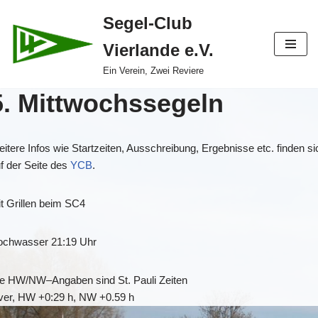
Segel-Club
Zum
Vierlande e.V.
Inhalt
springen
Ein Verein, Zwei Reviere
5. Mittwochssegeln
itere Infos wie Startzeiten, Ausschreibung, Ergebnisse etc. finden si
f der Seite des
YCB
.
t Grillen beim SC4
ochwasser 21:19 Uhr
ie HW/NW
–
Angaben sind St. Pauli Zeiten
ver, HW +0:2
9
h, NW +0.59 h