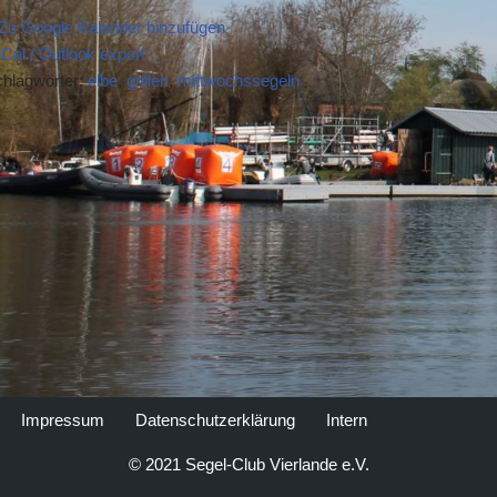
Zu Google Kalender hinzufügen
iCal / Outlook export
hlagwörter:
elbe
,
grillen
,
mittwochssegeln
Impressum
Datenschutzerklärung
Intern
© 2021 Segel-Club Vierlande e.V.