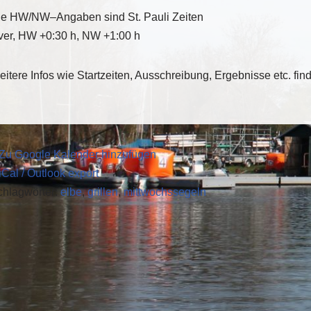
ie HW/NW
–
Angaben sind St. Pauli Zeiten
ver, HW +0:30
h, NW +1:00 h
itere Infos wie Startzeiten, Ausschreibung, Ergebnisse etc. fin
 Zu Google Kalender hinzufügen
iCal / Outlook export
chlagwörter:
elbe
,
grillen
,
mittwochssegeln