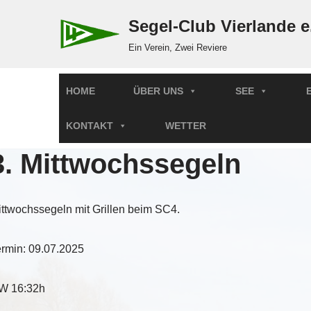
Segel-Club Vierlande e
Zum
Ein Verein, Zwei Reviere
Inhalt
springen
HOME
ÜBER UNS
SEE
KONTAKT
WETTER
3. Mittwochssegeln
ttwochssegeln mit Grillen beim SC4.
ermin: 09.07.2025
W 16:32h