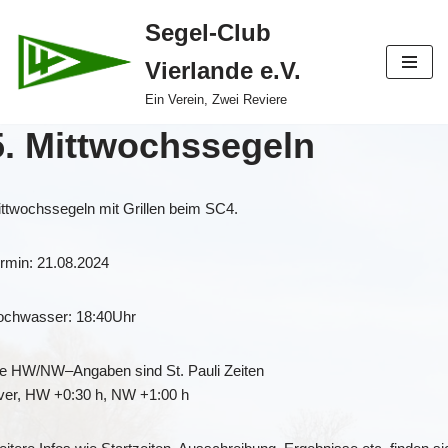
Segel-Club
Zum
Vierlande e.V.
Inhalt
springen
Ein Verein, Zwei Reviere
5. Mittwochssegeln
ttwochssegeln mit Grillen beim SC4.
rmin: 21.08.2024
ochwasser: 18:40Uhr
ie HW/NW
–
Angaben sind St. Pauli Zeiten
ver, HW +0:30
h, NW +1:00 h