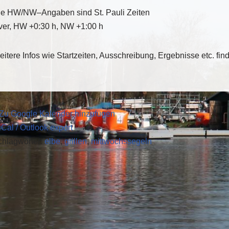
ie HW/NW
–
Angaben sind St. Pauli Zeiten
ver, HW +0:30
h, NW +1:00 h
itere Infos wie Startzeiten, Ausschreibung, Ergebnisse etc. fin
 Zu Google Kalender hinzufügen
iCal / Outlook export
chlagwörter:
elbe
,
grillen
,
mittwochssegeln