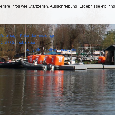
itere Infos wie Startzeiten, Ausschreibung, Ergebnisse etc. fin
 Zu Google Kalender hinzufügen
iCal / Outlook export
chlagwörter:
elbe
,
grillen
,
mittwochssegeln