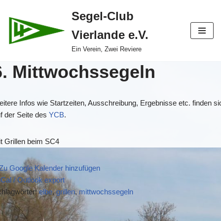
Segel-Club
Zum
Vierlande e.V.
Inhalt
springen
Ein Verein, Zwei Reviere
6. Mittwochssegeln
itere Infos wie Startzeiten, Ausschreibung, Ergebnisse etc. finden si
f der Seite des
YCB
.
t Grillen beim SC4
Zu Google Kalender hinzufügen
iCal / Outlook export
hlagwörter:
elbe
,
grillen
,
mittwochssegeln